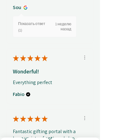
Sou
Показать ответ
1 неделю
назад
(1)
★
★
★
★
★
Wonderful!
Everything perfect
Fabio
★
★
★
★
★
Fantastic gifting portal with a
huge variety of options. I also