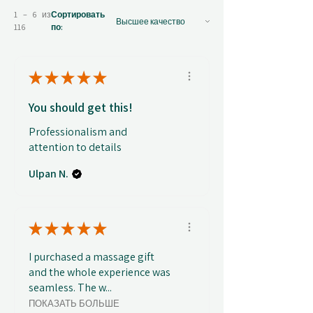
1 – 6 из
Сортировать
116
по:
★
★
★
★
★
You should get this!
Professionalism and
attention to details
Ulpan N.
★
★
★
★
★
I purchased a massage gift
and the whole experience was
seamless. The w...
ПОКАЗАТЬ БОЛЬШЕ