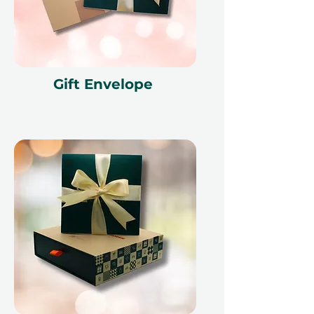
Подарите спокойствие СПА-дня
и тепло заботы, создавая
моменты расслабления, которые
Gift Envelope
будут цениться долго после
опыта.
Мелкий шрифт 📜
Этот подарочный сертификат