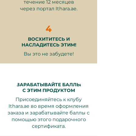
течение 12 месяцев
покидает вас, оставляя в
через портал Ithara.ae.
состоянии спокойствия. Также
вам предлагается полностью
4
погрузиться в роскошные СПА-
услуги, включая сауну, парную и
ВОСХИТИТЕСЬ И
спокойные внутренние и
НАСЛАДИТЕСЬ ЭТИМ!
наружные СПА-бассейны, что
Вы это не забудете!
сделает ваше путешествие к
обновлению ещё более
приятным.
ЗАРАБАТЫВАЙТЕ БАЛЛЫ
С ЭТИМ ПРОДУКТОМ
Присоединяйтесь к клубу
Ithara.ae во время оформления
Что включено:
заказа и зарабатывайте баллы с
помощью этого подарочного
сертификата.