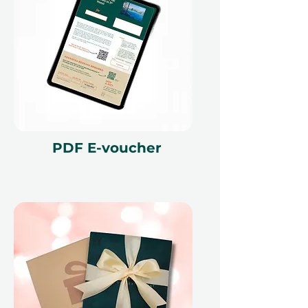
получатель получит свой
подарочный сертификат, он
сможет легко войти в нашу
платформу, чтобы выбрать
подходящую дату и
забронировать свой день СПА.
Все подарочные сертификаты
действительны в течение 12
месяцев, с возможностью обмена
PDF E-voucher
на другое впечатление, если
предпочтения изменятся. Будь то
заранее запланированный
расслабляющий отдых или
решение порадовать себя
спонтанно, Ithara.ae
обеспечивает плавный процесс
бронирования.