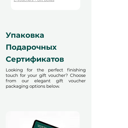
благополучию
Роскошное впечатление
– В
потрясающем Sofitel The Palm
этот подарок — это роскошь.
Общее удовольствие
–
Упаковка
Идеально для пар или друзей,
Подарочных
желающих расслабиться
вместе
Сертификатов
Гибкое дарение
– С 12-
месячной действительностью и
Looking for the perfect finishing
опцией обмена, это простой
touch for your gift voucher? Choose
выбор для любого случая.
from our elegant gift voucher
packaging options below.
Удобное бронирование,
максимальная гибкость:
Забронировать это впечатление
беззаботно. Как только