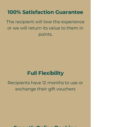
могут изменяться.
100% Satisfaction Guarantee
The recipient will love the experience
or we will return its value to them in
points.
Full Flexibility
Recipients have 12 months to use or
exchange their gift vouchers