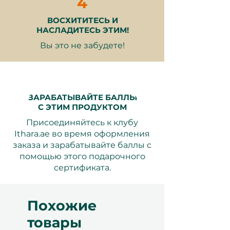
4
помещении или на открытом
воздухе
ВОСХИТИТЕСЬ И
Тёплое гостеприимство в
НАСЛАДИТЕСЬ ЭТИМ!
спокойной обстановке
Вы это не забудете!
Почему это отличный подарок:
ЗАРАБАТЫВАЙТЕ БАЛЛЫ
С ЭТИМ ПРОДУКТОМ
Идеально для любителей
утра
Присоединяйтесь к клубу
: Спокойное, вкусное
Ithara.ae во время оформления
начало дня
заказа и зарабатывайте баллы с
Вкус Бейрута
: Аутентичные
помощью этого подарочного
блюда, которые возвращают
сертификата.
воспоминания или создают
новые
Красивое окружение
:
Похожие
Наслаждайтесь видом на
марину или уютной
товары
атмосферой бистро