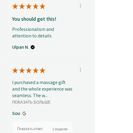
★
★
★
★
★
You should get this!
Professionalism and
attention to details
Ulpan N.
★
★
★
★
★
I purchased a massage gift
and the whole experience was
seamless. The w...
ПОКАЗАТЬ БОЛЬШЕ
Sou
Показать ответ
1 неделю