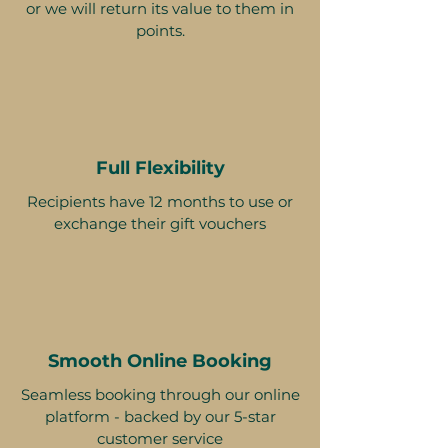
or we will return its value to them in
points.
Full Flexibility
Recipients have 12 months to use or
exchange their gift vouchers
Smooth Online Booking
Seamless booking through our online
platform - backed by our 5-star
customer service