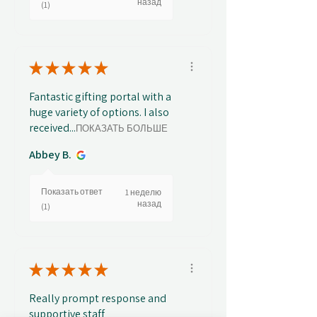
назад
(1)
★
★
★
★
★
Fantastic gifting portal with a
huge variety of options. I also
received...
ПОКАЗАТЬ БОЛЬШЕ
Abbey B.
Показать ответ
1 неделю
назад
(1)
★
★
★
★
★
Really prompt response and
supportive staff