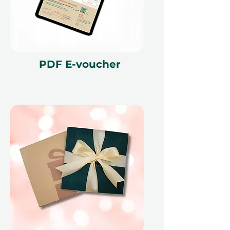
Подарочный сертификат должен
быть указан при использовании и
может быть использован только
на ithara.ae. Требуется
предварительное бронирование,
PDF E-voucher
которое подлежит наличию;
бронирование на тот же день не
может быть обработано из-за
политики наших партнеров.
Отмена бронирования может
сделать сертификат
недействительным. Условия
могут изменяться.