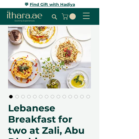
💬
Find Gift with Hadiya
Lebanese
Breakfast for
two at Zali, Abu