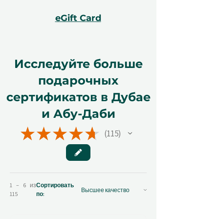
eGift Card
Исследуйте больше
подарочных
сертификатов в Дубае
и Абу-Даби
★
★
★
★
★
115
115
1 – 6 из
Сортировать
115
по: