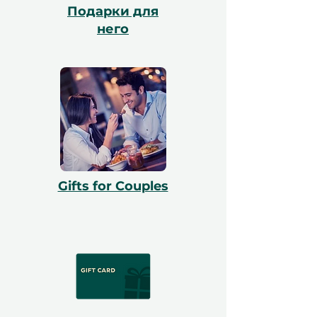
Подарки для
него
Gifts for Couples