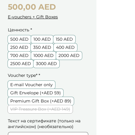
Цена
500,00 AED
E-vouchers + Gift Boxes
Ценность
*
500 AED
100 AED
150 AED
250 AED
350 AED
400 AED
700 AED
1000 AED
2000 AED
2500 AED
3000 AED
Voucher type*
*
E-mail Voucher only
Gift Envelope (+AED 59)
Premium Gift Box (+AED 89)
VIP Treasure Box (+AED 149)
Текст на сертификате (только на
английском) (необязательно)