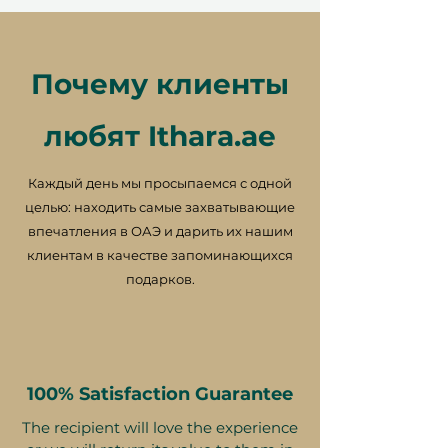
Почему клиенты
Мелкий шрифт 📜
любят Ithara.ae
Этот подарочный сертификат
действителен в течение 12
Каждый день мы просыпаемся с одной
месяцев и имеет уникальный
целью: находить самые захватывающие
идентификационный код, может
впечатления в ОАЭ и дарить их нашим
быть использован только один
клиентам в качестве запоминающихся
раз, не подлежит обмену на
подарков.
наличные, замене в случае
потери и не подлежит возврату.
Подарочный сертификат должен
быть указан в момент
использования и может быть
100% Satisfaction Guarantee
использован только на сайте
ithara.ae. Необходимо提前
The recipient will love the experience
бронирование, которое зависит