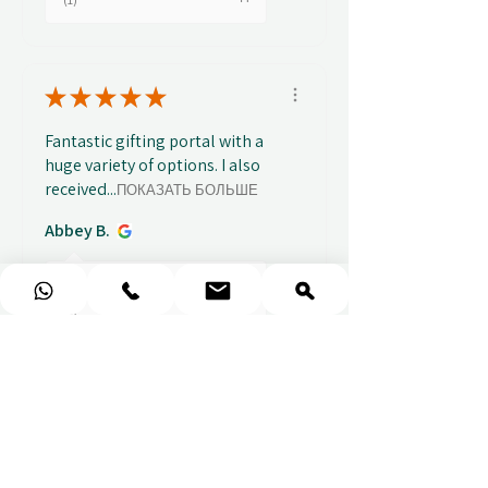
★
★
★
★
★
Fantastic gifting portal with a
huge variety of options. I also
received...
ПОКАЗАТЬ БОЛЬШЕ
Abbey B.
Показать ответ
2 недели
назад
(1)
★
★
★
★
★
Really prompt response and
supportive staff