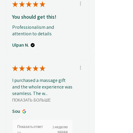
★
★
★
★
★
You should get this!
Professionalism and
attention to details
Ulpan N.
★
★
★
★
★
I purchased a massage gift
and the whole experience was
seamless. The w...
ПОКАЗАТЬ БОЛЬШЕ
Sou
Показать ответ
1 неделю
назад
(1)