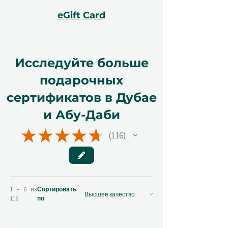
eGift Card
Исследуйте больше
подарочных
сертификатов в Дубае
и Абу-Даби
★
★
★
★
★
116
116
1 – 6 из
Сортировать
116
по: