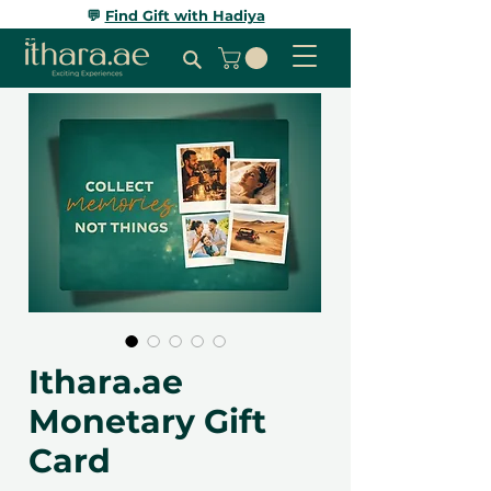
💬
Find Gift with Hadiya
Ithara.ae
Monetary Gift
Card