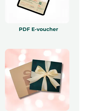
Никакого guessing – они
выбирают именно то, что их
вдохновляет
Идеально для любого случая –
дни рождения, свадьбы,
PDF E-voucher
корпоративные подарки,
праздничные сезоны или
просто так
Поощряет впечатления, а не
вещи – Значимый способ
создать долгосрочные
воспоминания
Гибкий и без стресса – легко
использовать и действителен в
течение целого года
Удобное бронирование,
максимальная гибкость