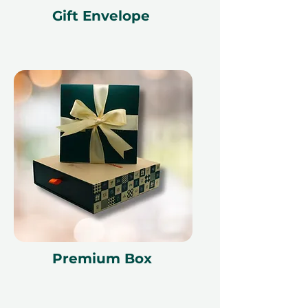
Gift Envelope
Активировать подарочный
сертификат просто и удобно. С 12
месяцами действия и широким
спектром впечатлений в ОАЭ,
этот подарочный сертификат
адаптируется к их расписанию и
интересам.
Потому что лучшие подарки —
это не вещи, которые вы
укладываете на полку. Это
моменты, о которых вы помните
еще долго после.
Premium Box