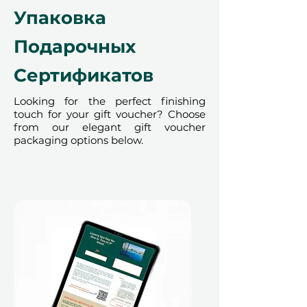
впечатление и забронировать
Упаковка
его онлайн.
Подарочных
Сертификатов
Если выбранное впечатление
Looking for the perfect finishing
стоит больше, чем сумма
touch for your gift voucher? Choose
подарочного сертификата,
from our elegant gift voucher
получатель может легко оплатить
packaging options below.
разницу картой. Если оно стоит
меньше, оставшийся баланс
остаётся доступным (в виде
баллов Ithara.ae) для будущих
покупок.
Почему это отличный подарок: