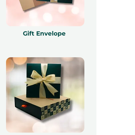
Этот подарочный сертификат
действителен в течение 12
месяцев и имеет уникальный код
идентификации, может быть
Gift Envelope
использован только один раз, не
может быть обменян на
наличные, заменен в случае
утери и не подлежит возврату.
Подарочный сертификат должен
быть указан при использовании и
может быть использован только
на ithara.ae. Требуется
предварительное бронирование,
которое подлежит наличию;
бронирование на тот же день не
может быть обработано из-за
политики наших партнеров.
Отмена бронирования может
сделать сертификат