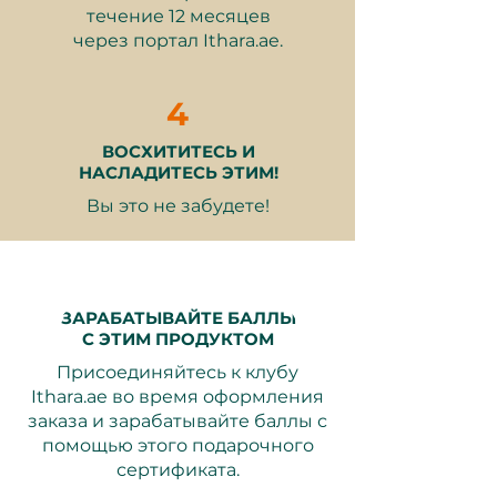
прекрасная возможность для
течение 12 месяцев
людей всех возрастов выйти из
через портал Ithara.ae.
своей зоны комфорта и создать
незабываемые воспоминания.
4
ВОСХИТИТЕСЬ И
НАСЛАДИТЕСЬ ЭТИМ!
Что включено:
Вы это не забудете!
Примерно 45 минут
подводного погружения на
минимальную глубину 5
метров и максимальную
ЗАРАБАТЫВАЙТЕ БАЛЛЫ
глубину 12 метров
С ЭТИМ ПРОДУКТОМ
Неограниченные
Присоединяйтесь к клубу
безалкогольные напитки и
Ithara.ae во время оформления
вода
заказа и зарабатывайте баллы с
Брифинг по безопасности и
помощью этого подарочного
оборудованию
сертификата.
Оборудование для дайвинга