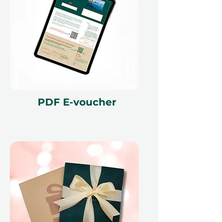
время. Если планы изменятся,
есть возможность обменять
сертификат на другое
впечатление, обеспечивая
максимальную гибкость.
PDF E-voucher
Подарите волнение открытий и
красоту подводного мира,
предоставив разовую
возможность на всю жизнь,
которая будет цениться всегда.
Мелкий шрифт 📜