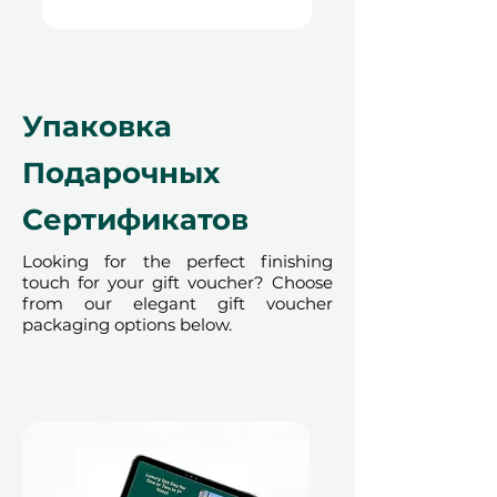
Возможность увидеть яркую
морскую жизнь и создать
незабываемые воспоминания
с близкими.
Уникальный Подарок
–
Упаковка
Идеально для дней рождения,
юбилеев или любого особого
Подарочных
случая для любителей
Сертификатов
приключений.
Looking for the perfect finishing
touch for your gift voucher? Choose
from our elegant gift voucher
Удобное бронирование,
packaging options below.
максимальная гибкость:
Забронировать это впечатление
очень просто. Подарочный
сертификат действителен в
течение 12 месяцев, позволяя
получателям выбирать дату
погружения в удобное для них