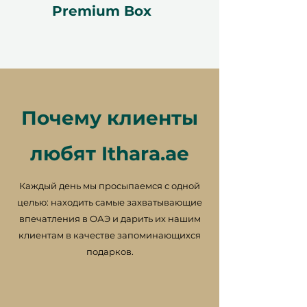
Premium Box
недействительным. Условия
могут изменяться.
Почему клиенты
любят Ithara.ae
Каждый день мы просыпаемся с одной
целью: находить самые захватывающие
впечатления в ОАЭ и дарить их нашим
клиентам в качестве запоминающихся
подарков.