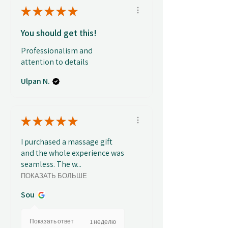
★
★
★
★
★
You should get this!
Professionalism and
attention to details
Ulpan N.
★
★
★
★
★
I purchased a massage gift
and the whole experience was
seamless. The w...
ПОКАЗАТЬ БОЛЬШЕ
Sou
Показать ответ
1 неделю