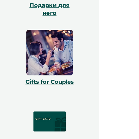
Подарки для
него
Gifts for Couples