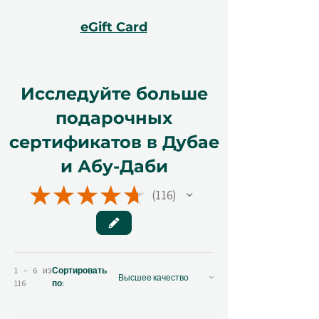
eGift Card
Исследуйте больше
подарочных
сертификатов в Дубае
и Абу-Даби
★
★
★
★
★
116
116
1 – 6 из
Сортировать
116
по: