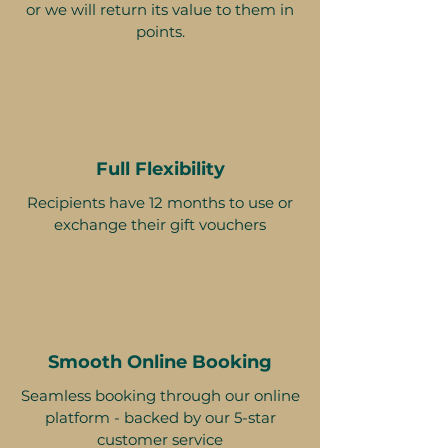
or we will return its value to them in
points.
Full Flexibility
Recipients have 12 months to use or
exchange their gift vouchers
Smooth Online Booking
Seamless booking through our online
platform - backed by our 5-star
customer service