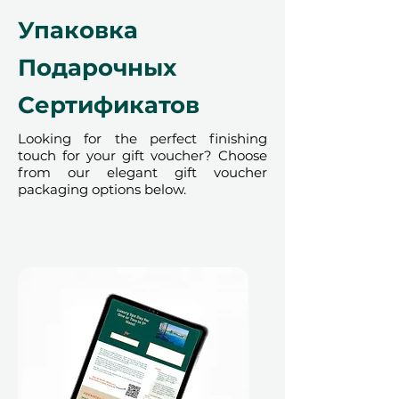
может быть обработано из-за
Упаковка
политики наших партнеров.
Отмена бронирования может
Подарочных
сделать сертификат
недействительным. Условия
Сертификатов
могут изменяться.
Looking for the perfect finishing
touch for your gift voucher? Choose
from our elegant gift voucher
packaging options below.