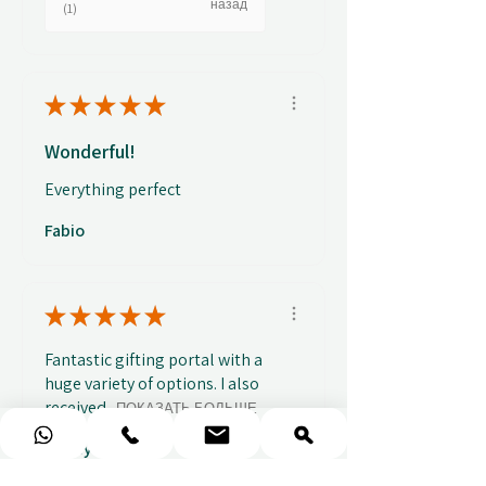
назад
(1)
★
★
★
★
★
Wonderful!
Everything perfect
Fabio
★
★
★
★
★
Fantastic gifting portal with a
huge variety of options. I also
received...
ПОКАЗАТЬ БОЛЬШЕ
Abbey B.