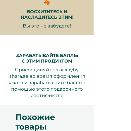
4
свидетелем завораживающей
красоты и богатого
ВОСХИТИТЕСЬ И
разнообразия подводного мира.
НАСЛАДИТЕСЬ ЭТИМ!
Вы это не забудете!
Откройте для себя зов глубины.
Получите свой подарочный
ЗАРАБАТЫВАЙТЕ БАЛЛЫ
сертификат сейчас и отправьтесь
С ЭТИМ ПРОДУКТОМ
в увлекательную одиссею в
подводное чудесное
Присоединяйтесь к клубу
Ithara.ae во время оформления
королевство. Deep Dive Dubai
заказа и зарабатывайте баллы с
ожидает Вас, готовый раскрыть
помощью этого подарочного
секреты потрясающего мира под
сертификата.
волнами.
Похожие
товары