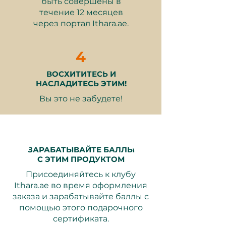
быть совершены в
течение 12 месяцев
2-часовая резервирование
через портал Ithara.ae.
стола в CÉ LA VI с панорамным
видом на Бурдж Халифа
4
Премиум трёхблюдное сет-
меню для двух гостей
ВОСХИТИТЕСЬ И
Один стакан вина (красное/
НАСЛАДИТЕСЬ ЭТИМ!
белое) или одно пиво на
Вы это не забудете!
человека
Один безалкогольный
напиток, чай, кофе или вода на
человека
ЗАРАБАТЫВАЙТЕ БАЛЛЫ
С ЭТИМ ПРОДУКТОМ
Присоединяйтесь к клубу
Почему это отличный подарок:
Ithara.ae во время оформления
заказа и зарабатывайте баллы с
Иконные рестораны
– Ужин в
помощью этого подарочного
одном из самых обсуждаемых
сертификата.