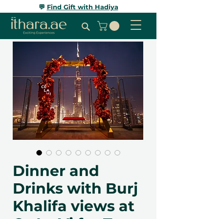
💬
Find Gift with Hadiya
Dinner and
Drinks with Burj
Khalifa views at