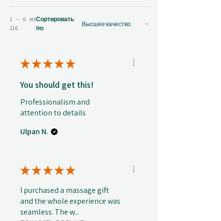
1 – 6 из
Сортировать
116
по:
★
★
★
★
★
You should get this!
Professionalism and
attention to details
Ulpan N.
★
★
★
★
★
I purchased a massage gift
and the whole experience was
seamless. The w...