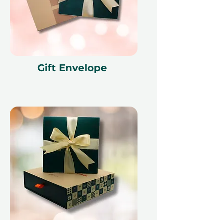
наличные, заменен в случае
утери и не подлежит возврату.
Подарочный сертификат должен
быть указан при использовании и
может быть использован только
на Ithara.ae. Требуется
Gift Envelope
предварительное бронирование,
которое подлежит наличию;
бронирование на тот же день не
может быть обработано из-за
политики наших партнеров.
Отмена бронирования может
сделать сертификат
недействительным. Условия
могут изменяться.