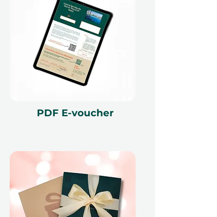
Подарите подарок, который
дарит больше, чем просто ужин -
это ночь роскоши, смеха и общих
мгновений в одном из самых
знаковых ресторанов Дубая.
PDF E-voucher
Мелкий шрифт 📜
Этот подарочный сертификат
действителен в течение 12
месяцев и имеет уникальный код
идентификации, может быть
использован только один раз, не
может быть обменян на