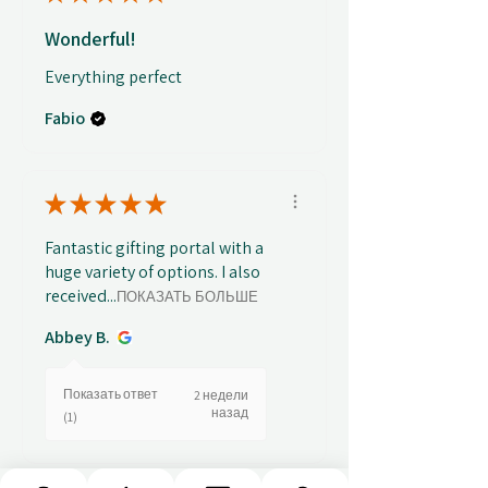
Wonderful!
Everything perfect
Fabio
★
★
★
★
★
Fantastic gifting portal with a
huge variety of options. I also
received...
ПОКАЗАТЬ БОЛЬШЕ
Abbey B.
Показать ответ
2 недели
назад
(1)