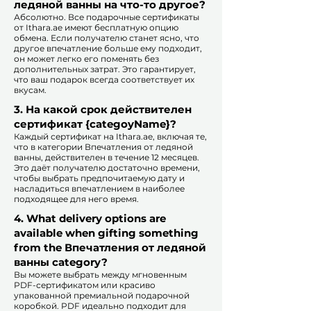
ледяной ванны на что-то другое?
Абсолютно. Все подарочные сертификаты
от Ithara.ae имеют бесплатную опцию
обмена. Если получателю станет ясно, что
другое впечатление больше ему подходит,
он может легко его поменять без
дополнительных затрат. Это гарантирует,
что ваш подарок всегда соответствует их
вкусам.
​
3. На какой срок действителен
сертификат {categoyName}?
Каждый сертификат на Ithara.ae, включая те,
что в категории Впечатления от ледяной
ванны, действителен в течение 12 месяцев.
Это даёт получателю достаточно времени,
чтобы выбрать предпочитаемую дату и
насладиться впечатлением в наиболее
подходящее для него время.​
4. What delivery options are
available when gifting something
from the Впечатления от ледяной
ванны category?
Вы можете выбрать между мгновенным
PDF-сертификатом или красиво
упакованной премиальной подарочной
коробкой. PDF идеально подходит для