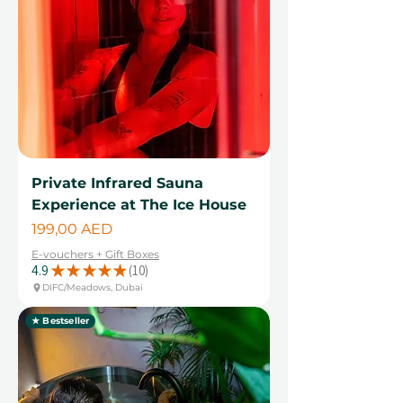
Private Infrared Sauna
Experience at The Ice House
Цена
199,00 AED
E-vouchers + Gift Boxes
4.9
★
★
★
★
★
10
10
DIFC/Meadows, Dubai
★ Bestseller