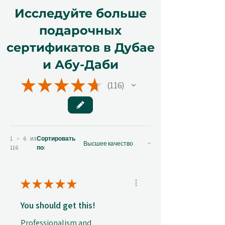
Исследуйте больше
подарочных
сертификатов в Дубае
и Абу-Даби
★
★
★
★
★
116
116
1 – 6 из
Сортировать
116
по:
★
★
★
★
★
You should get this!
Professionalism and