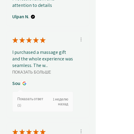
attention to details
Ulpan N.
★
★
★
★
★
I purchased a massage gift
and the whole experience was
seamless. The w...
ПОКАЗАТЬ БОЛЬШЕ
Sou
Показать ответ
1 неделю
назад
(1)
★
★
★
★
★