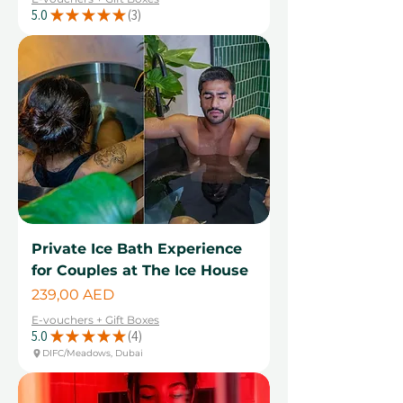
полного обновления!
5.0
★
★
★
★
★
3
3
Private Ice Bath Experience
for Couples at The Ice House
Цена
239,00 AED
E-vouchers + Gift Boxes
5.0
★
★
★
★
★
4
4
DIFC/Meadows, Dubai