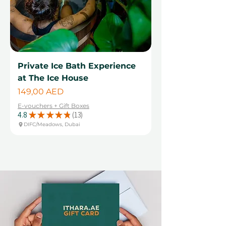
Private Ice Bath Experience
at The Ice House
Цена
149,00 AED
E-vouchers + Gift Boxes
4.8
★
★
★
★
★
13
13
DIFC/Meadows, Dubai