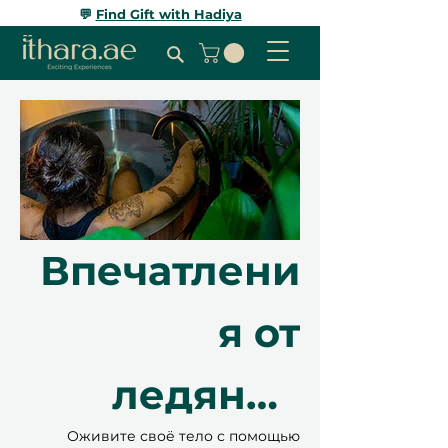
💬
Find Gift with Hadiya
Впечатлени
я от
ледяной
Оживите своё тело с помощью