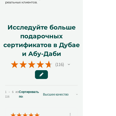
реальных клиентов.
Исследуйте больше
подарочных
сертификатов в Дубае
и Абу-Даби
★
★
★
★
★
116
116
1 – 6 из
Сортировать
116
по:
★
★
★
★
★