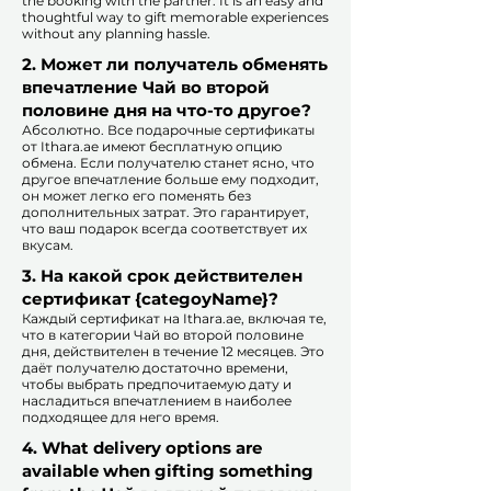
the booking with the partner. It is an easy and
thoughtful way to gift memorable experiences
without any planning hassle.
2. Может ли получатель обменять
впечатление Чай во второй
половине дня на что-то другое?
Абсолютно. Все подарочные сертификаты
от Ithara.ae имеют бесплатную опцию
обмена. Если получателю станет ясно, что
другое впечатление больше ему подходит,
он может легко его поменять без
дополнительных затрат. Это гарантирует,
что ваш подарок всегда соответствует их
вкусам.
​
3. На какой срок действителен
сертификат {categoyName}?
Каждый сертификат на Ithara.ae, включая те,
что в категории Чай во второй половине
дня, действителен в течение 12 месяцев. Это
даёт получателю достаточно времени,
чтобы выбрать предпочитаемую дату и
насладиться впечатлением в наиболее
подходящее для него время.​
4. What delivery options are
available when gifting something