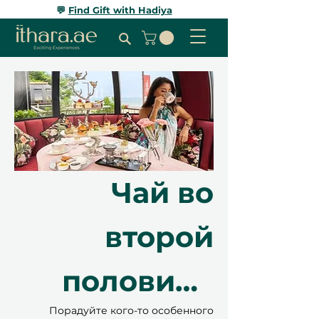
💬
Find Gift with Hadiya
Чай во
второй
половине
Порадуйте кого-то особенного