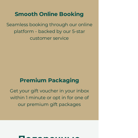
Smooth Online Booking
Seamless booking through our online
platform - backed by our 5-star
customer service
Premium Packaging
Get your gift voucher in your inbox
within 1 minute or opt in for one of
our premium gift packages