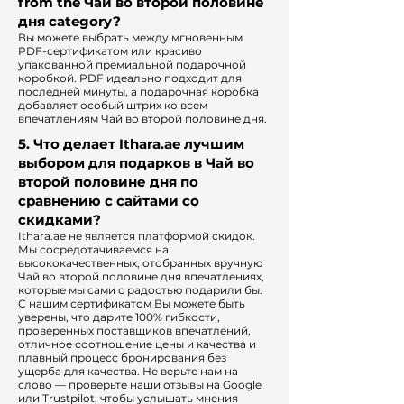
from the Чай во второй половине
дня category?
Вы можете выбрать между мгновенным
PDF-сертификатом или красиво
упакованной премиальной подарочной
коробкой. PDF идеально подходит для
последней минуты, а подарочная коробка
добавляет особый штрих ко всем
впечатлениям Чай во второй половине дня.​
5. Что делает Ithara.ae лучшим
выбором для подарков в Чай во
второй половине дня по
сравнению с сайтами со
скидками?​
​​Ithara.ae не является платформой скидок.
Мы сосредотачиваемся на
высококачественных, отобранных вручную
Чай во второй половине дня впечатлениях,
которые мы сами с радостью подарили бы.
С нашим сертификатом Вы можете быть
уверены, что дарите 100% гибкости,
проверенных поставщиков впечатлений,
отличное соотношение цены и качества и
плавный процесс бронирования без
ущерба для качества. Не верьте нам на
слово — проверьте наши отзывы на Google
или Trustpilot, чтобы услышать мнения