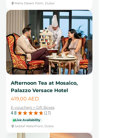
Mélia Desert Palm, Dubai
Afternoon Tea at Mosaico,
Palazzo Versace Hotel
Цена
419,00 AED
E-vouchers + Gift Boxes
4.8
★
★
★
★
★
17
17
Live Availability
Jaddaf Waterfront, Dubai