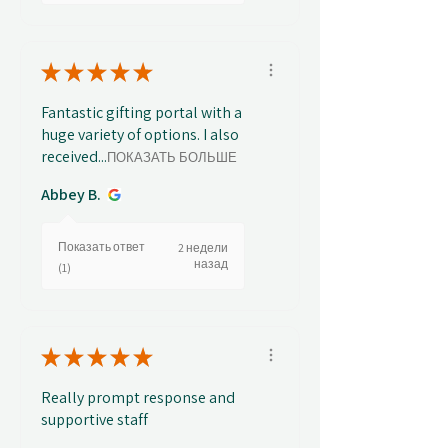
★
★
★
★
★
Fantastic gifting portal with a
huge variety of options. I also
received...
ПОКАЗАТЬ БОЛЬШЕ
Abbey B.
Показать ответ
2 недели
назад
(1)
★
★
★
★
★
Really prompt response and
supportive staff