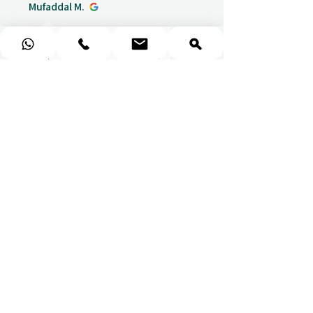
Mufaddal M.
Показать ответ
2 недели
назад
(1)
★
★
★
★
★
Wonderful!
Everything perfect
Fabio
★
★
★
★
★
Easy to use website, really
easy to find a voucher for a