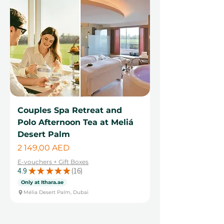
Couples Spa Retreat and
Polo Afternoon Tea at Meliá
Desert Palm
Цена
2 149,00 AED
E-vouchers + Gift Boxes
4.9
★
★
★
★
★
16
16
Only at Ithara.ae
Mélia Desert Palm, Dubai