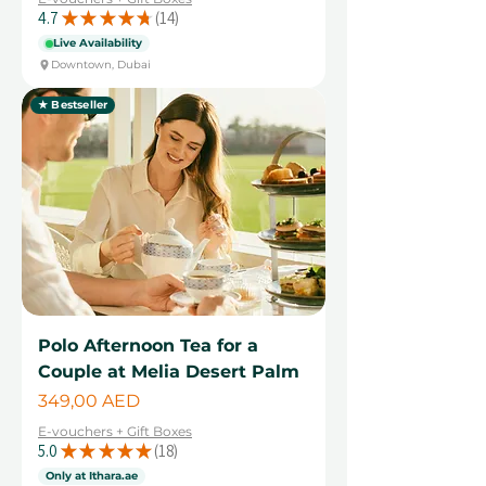
4.7
★
★
★
★
★
14
14
Live Availability
Downtown, Dubai
★ Bestseller
Polo Afternoon Tea for a
Couple at Melia Desert Palm
Цена
349,00 AED
E-vouchers + Gift Boxes
5.0
★
★
★
★
★
18
18
Only at Ithara.ae