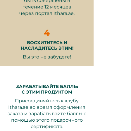
быть совершены в
равновесии и с глубоким
течение 12 месяцев
обновлением.
через портал Ithara.ae.
4
Что включено
ВОСХИТИТЕСЬ И
НАСЛАДИТЕСЬ ЭТИМ!
Глубокая консультация,
Вы это не забудете!
охватывающая медицинскую
историю, текущие симптомы и
образ жизни
Диагностическая оценка
традиционной китайской
ЗАРАБАТЫВАЙТЕ БАЛЛЫ
медицины (анализ языка и
С ЭТИМ ПРОДУКТОМ
пульса)
Присоединяйтесь к клубу
Персонализированное
Ithara.ae во время оформления
акупунктурное лечение,
заказа и зарабатывайте баллы с
разработанное
помощью этого подарочного
сертифицированным
сертификата.