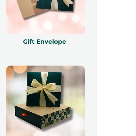
Мелкий шрифт 📜
Этот подарочный сертификат
действителен в течение 12
месяцев и имеет уникальный код
идентификации, может быть
Gift Envelope
использован только один раз, не
может быть обменян на
наличные, заменен в случае
утери и не подлежит возврату.
Подарочный сертификат должен
быть указан при использовании и
может быть использован только
на Ithara.ae. Требуется
предварительное бронирование,
которое подлежит наличию;
бронирование на тот же день не
может быть обработано из-за
политики наших партнеров.