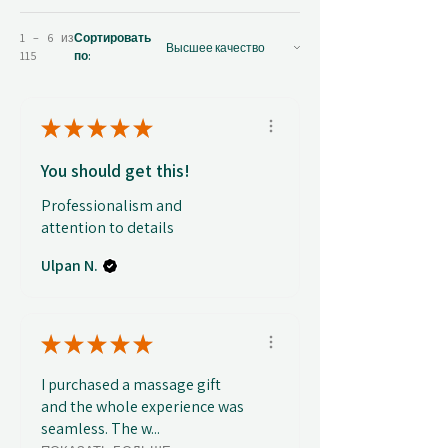
1 – 6 из
Сортировать
115
по:
★
★
★
★
★
You should get this!
Professionalism and
attention to details
Ulpan N.
★
★
★
★
★
I purchased a massage gift
and the whole experience was
seamless. The w...