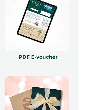
полной гибкостью с.
Период
действия 12 месяцев
. Если они
предпочитают другое
впечатление, они могут свободно
обменять его на что-то другое на
Ithara.ae.
Будь то подарок для любимого
PDF E-voucher
человека или личное
удовольствие, этот СПА-ритуал
гарантирует релаксацию,
обновление и незабываемые
моменты спокойствия.