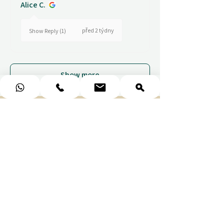
Alice C.
před 2 týdny
Show Reply (1)
Show more
COLLECT EXCITING MEMORIES.
NOT STUFF.
Ithara.ae
Potřebujete pomoc?