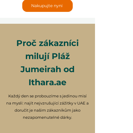
Nakupujte nyní
Proč zákazníci
milují Pláž
Jumeirah od
Ithara.ae
Každý den se probouzíme s jedinou misí
na mysli: najít nejvzrušující zážitky v UAE a
doručit je našim zákazníkům jako
nezapomenutelné dárky.