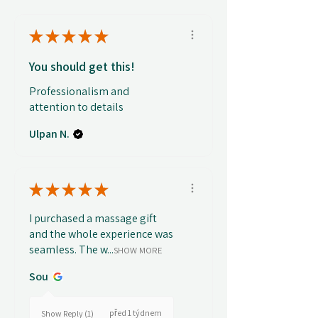
★
★
★
★
★
You should get this!
Professionalism and
attention to details
Ulpan N.
★
★
★
★
★
I purchased a massage gift
and the whole experience was
seamless. The w...
SHOW MORE
Sou
před 1 týdnem
Show Reply (1)