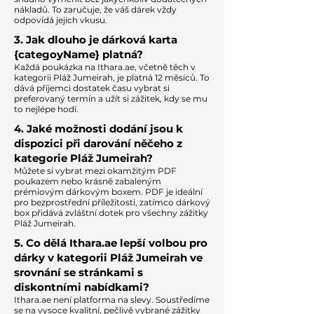
nákladů. To zaručuje, že váš dárek vždy
odpovídá jejich vkusu.
​
3. Jak dlouho je dárková karta
{categoyName} platná?
Každá poukázka na Ithara.ae, včetně těch v
kategorii Pláž Jumeirah, je platná 12 měsíců. To
dává příjemci dostatek času vybrat si
preferovaný termín a užít si zážitek, kdy se mu
to nejlépe hodí.​
4. Jaké možnosti dodání jsou k
dispozici při darování něčeho z
kategorie Pláž Jumeirah?
Můžete si vybrat mezi okamžitým PDF
poukazem nebo krásně zabaleným
prémiovým dárkovým boxem. PDF je ideální
pro bezprostřední příležitosti, zatímco dárkový
box přidává zvláštní dotek pro všechny zážitky
Pláž Jumeirah.​
5. Co dělá Ithara.ae lepší volbou pro
dárky v kategorii Pláž Jumeirah ve
srovnání se stránkami s
diskontními nabídkami?​
​​Ithara.ae není platforma na slevy. Soustředíme
se na vysoce kvalitní, pečlivě vybrané zážitky