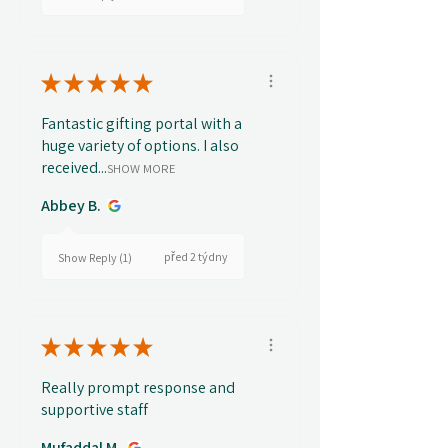
★
★
★
★
★
Fantastic gifting portal with a
huge variety of options. I also
received...
SHOW MORE
Abbey B.
před 2 týdny
Show Reply (1)
★
★
★
★
★
Really prompt response and
supportive staff
Mufaddal M.