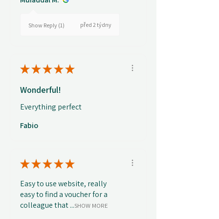
před 2 týdny
Show Reply (1)
★
★
★
★
★
Wonderful!
Everything perfect
Fabio
★
★
★
★
★
Easy to use website, really
easy to find a voucher for a
colleague that ...
SHOW MORE