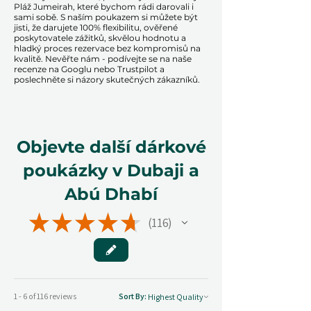
Pláž Jumeirah, které bychom rádi darovali i
sami sobě. S naším poukazem si můžete být
jisti, že darujete 100% flexibilitu, ověřené
poskytovatele zážitků, skvělou hodnotu a
hladký proces rezervace bez kompromisů na
kvalitě. Nevěřte nám - podívejte se na naše
recenze na Googlu nebo Trustpilot a
poslechněte si názory skutečných zákazníků.
Objevte další dárkové
poukázky v Dubaji a
Abú Dhabí
★
★
★
★
★
116
116
1 - 6 of 116 reviews
Sort By: