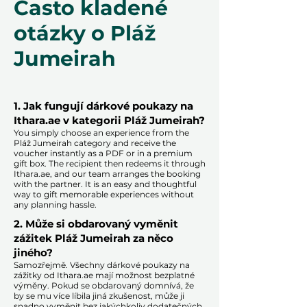
Často kladené
otázky o Pláž
Jumeirah
1. Jak fungují dárkové poukazy na
Ithara.ae v kategorii Pláž Jumeirah?
You simply choose an experience from the
Pláž Jumeirah category and receive the
voucher instantly as a PDF or in a premium
gift box. The recipient then redeems it through
Ithara.ae, and our team arranges the booking
with the partner. It is an easy and thoughtful
way to gift memorable experiences without
any planning hassle.
2. Může si obdarovaný vyměnit
zážitek Pláž Jumeirah za něco
jiného?
Samozřejmě. Všechny dárkové poukazy na
zážitky od Ithara.ae mají možnost bezplatné
výměny. Pokud se obdarovaný domnívá, že
by se mu více líbila jiná zkušenost, může ji
snadno vyměnit bez jakýchkoliv dodatečných